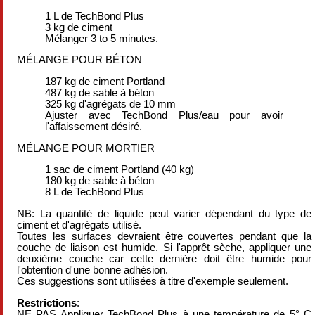
1 L de TechBond Plus
3 kg de ciment
Mélanger 3 to 5 minutes.
MÉLANGE POUR BÉTON
187 kg de ciment Portland
487 kg de sable à béton
325 kg d'agrégats de 10 mm
Ajuster avec TechBond Plus/eau pour avoir
l'affaissement désiré.
MÉLANGE POUR MORTIER
1 sac de ciment Portland (40 kg)
180 kg de sable à béton
8 L de TechBond Plus
NB: La quantité de liquide peut varier dépendant du type de
ciment et d'agrégats utilisé.
Toutes les surfaces devraient être couvertes pendant que la
couche de liaison est humide. Si l'apprêt sèche, appliquer une
deuxième couche car cette dernière doit être humide pour
l'obtention d'une bonne adhésion.
Ces suggestions sont utilisées à titre d'exemple seulement.
Restrictions
:
NE PAS
Appliquer TechBond Plus à une température de 5° C