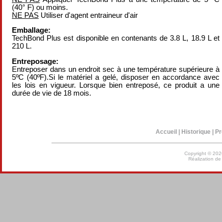
(40° F) ou moins.
NE PAS
Utiliser d'agent entraineur d'air
Emballage:
TechBond Plus est disponible en contenants de 3.8 L, 18.9 L et
210 L.
Entreposage:
Entreposer dans un endroit sec à une température supérieure à
5ºC (40ºF).Si le matériel a gelé, disposer en accordance avec
les lois en vigueur. Lorsque bien entreposé, ce produit a une
durée de vie de 18 mois.
Accueil
|
Historique
|
Pr
Copyright © 202
Réalization d