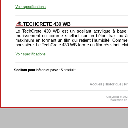
Voir specifications
TECHCRETE 430 WB
Le TechCrete 430 WB est un scellant acrylique à base 
murissement ou comme scellant sur un béton frais ou â
maximum en formant un film qui retient l'humidité. Comme sce
poussière. Le TechCrete 430 WB forme un film résistant, clair
Voir specifications
Scellant pour béton et pave
: 5 produits
Accueil
|
Historique
|
Pr
Copyright © 202
Réalization d