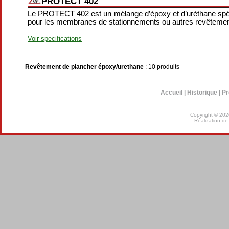
PROTECT 402
Le PROTECT 402 est un mélange d’époxy et d’uréthane spéc
pour les membranes de stationnements ou autres revêtemen
Voir specifications
Revêtement de plancher époxy/urethane
: 10 produits
Accueil
|
Historique
|
Pr
Copyright © 202
Réalization d