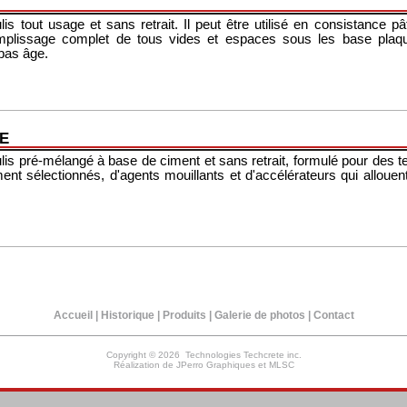
s tout usage et sans retrait. Il peut être utilisé en consistance pâ
mplissage complet de tous vides et espaces sous les base plaqu
bas âge.
E
lis pré-mélangé à base de ciment et sans retrait, formulé pour des t
ent sélectionnés, d'agents mouillants et d'accélérateurs qui allouen
Accueil
|
Historique
|
Produits
|
Galerie de photos
|
Contact
Copyright © 2026 Technologies Techcrete inc.
Réalization de
JPerro Graphiques
et
MLSC